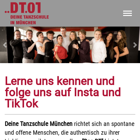
Toggl
navig
Zurück
Weit
Lerne uns kennen und
folge uns auf Insta und
TikTok
Deine Tanzschule München
richtet sich an spontane
und offene Menschen, die authentisch zu ihrer